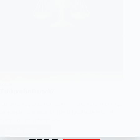
EĞITIM
Tebligat Ne Demek?
Hukuki süreçlerde belirsizlik ve kafa karışıklığı sıkça
karşılaşılan durumlardır. İşte bu noktada tebligat
önemli bir rol üstlenir. Peki,…
Daha Fazla Oku
Tebligat
MAYIS 2, 2025