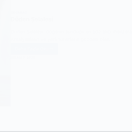
SEYAHAT
Düden Şelalesi
Düden Şelalesi, doğanın sunduğu en göz alıcı manzarala
Antalyalıların ve yerli turistlerin gözdesi olan…
Daha Fazla Oku
Düden
NISAN 7, 2025
Şelalesi