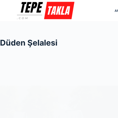
Skip
to
A
content
Düden Şelalesi