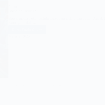
Finans
Borsa Ne Demek?
Borsa, modern ekonominin temel yapı taşlarından biridir. Ancak bi
karmaşa ile dolu…
Daha Fazla Oku
Borsa
Ne
Mayıs 2, 2025
Demek?