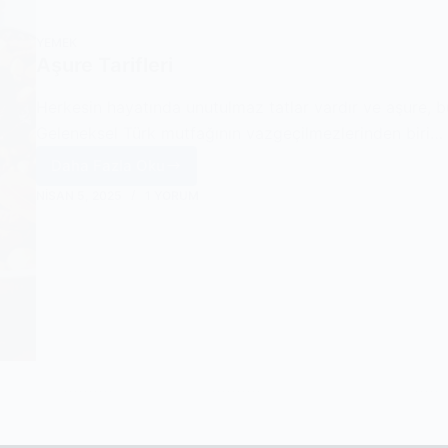
YEMEK
Aşure Tarifleri
Herkesin hayatında unutulmaz tatlar vardır ve aşure, bu
Geleneksel Türk mutfağının vazgeçilmezlerinden biri…
Daha Fazla Oku
Aşure
NISAN 5, 2025
1 YORUM
Tarifleri