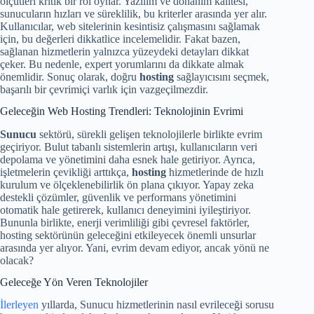
ölçütleri kritik bir rol oynar. Yazılım ve donanım kalitesi,
sunucuların hızları ve süreklilik, bu kriterler arasında yer alır.
Kullanıcılar, web sitelerinin kesintisiz çalışmasını sağlamak
için, bu değerleri dikkatlice incelemelidir. Fakat bazen,
sağlanan hizmetlerin yalnızca yüzeydeki detayları dikkat
çeker. Bu nedenle, expert yorumlarını da dikkate almak
önemlidir. Sonuç olarak, doğru
hosting
sağlayıcısını seçmek,
başarılı bir çevrimiçi varlık için vazgeçilmezdir.
Geleceğin Web Hosting Trendleri: Teknolojinin Evrimi
Sunucu
sektörü, sürekli gelişen teknolojilerle birlikte evrim
geçiriyor. Bulut tabanlı sistemlerin artışı, kullanıcıların veri
depolama ve yönetimini daha esnek hale getiriyor. Ayrıca,
işletmelerin çevikliği arttıkça,
hosting
hizmetlerinde de hızlı
kurulum ve ölçeklenebilirlik ön plana çıkıyor. Yapay zeka
destekli çözümler, güvenlik ve performans yönetimini
otomatik hale getirerek, kullanıcı deneyimini iyileştiriyor.
Bununla birlikte, enerji verimliliği gibi çevresel faktörler,
hosting sektörünün geleceğini etkileyecek önemli unsurlar
arasında yer alıyor. Yani, evrim devam ediyor, ancak yönü ne
olacak?
Geleceğe Yön Veren Teknolojiler
İlerleyen
yıllarda, Sunucu hizmetlerinin nasıl evrileceği sorusu