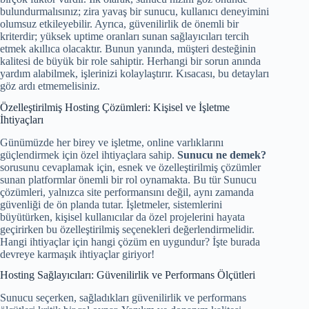
bulundurmalısınız; zira yavaş bir sunucu, kullanıcı deneyimini
olumsuz etkileyebilir. Ayrıca, güvenilirlik de önemli bir
kriterdir; yüksek uptime oranları sunan sağlayıcıları tercih
etmek akıllıca olacaktır. Bunun yanında, müşteri desteğinin
kalitesi de büyük bir role sahiptir. Herhangi bir sorun anında
yardım alabilmek, işlerinizi kolaylaştırır. Kısacası, bu detayları
göz ardı etmemelisiniz.
Özelleştirilmiş Hosting Çözümleri: Kişisel ve İşletme
İhtiyaçları
Günümüzde her birey ve işletme, online varlıklarını
güçlendirmek için özel ihtiyaçlara sahip.
Sunucu ne demek?
sorusunu cevaplamak için, esnek ve özelleştirilmiş çözümler
sunan platformlar önemli bir rol oynamakta. Bu tür Sunucu
çözümleri, yalnızca site performansını değil, aynı zamanda
güvenliği de ön planda tutar. İşletmeler, sistemlerini
büyütürken, kişisel kullanıcılar da özel projelerini hayata
geçirirken bu özelleştirilmiş seçenekleri değerlendirmelidir.
Hangi ihtiyaçlar için hangi çözüm en uygundur? İşte burada
devreye karmaşık ihtiyaçlar giriyor!
Hosting Sağlayıcıları: Güvenilirlik ve Performans Ölçütleri
Sunucu seçerken, sağladıkları güvenilirlik ve performans