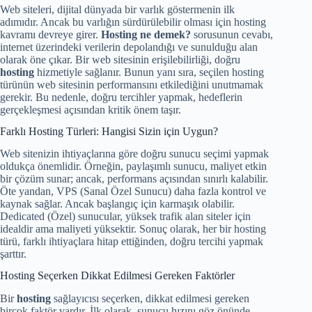
Web siteleri, dijital dünyada bir varlık göstermenin ilk
adımıdır. Ancak bu varlığın sürdürülebilir olması için hosting
kavramı devreye girer.
Hosting ne demek?
sorusunun cevabı,
internet üzerindeki verilerin depolandığı ve sunulduğu alan
olarak öne çıkar. Bir web sitesinin erişilebilirliği, doğru
hosting
hizmetiyle sağlanır. Bunun yanı sıra, seçilen hosting
türünün web sitesinin performansını etkilediğini unutmamak
gerekir. Bu nedenle, doğru tercihler yapmak, hedeflerin
gerçekleşmesi açısından kritik önem taşır.
Farklı Hosting Türleri: Hangisi Sizin için Uygun?
Web sitenizin ihtiyaçlarına göre doğru sunucu seçimi yapmak
oldukça önemlidir. Örneğin, paylaşımlı sunucu, maliyet etkin
bir çözüm sunar; ancak, performans açısından sınırlı kalabilir.
Öte yandan, VPS (Sanal Özel Sunucu) daha fazla kontrol ve
kaynak sağlar. Ancak başlangıç için karmaşık olabilir.
Dedicated (Özel) sunucular, yüksek trafik alan siteler için
idealdir ama maliyeti yüksektir. Sonuç olarak, her bir hosting
türü, farklı ihtiyaçlara hitap ettiğinden, doğru tercihi yapmak
şarttır.
Hosting Seçerken Dikkat Edilmesi Gereken Faktörler
Bir
hosting
sağlayıcısı seçerken, dikkat edilmesi gereken
birçok faktör vardır. İlk olarak, sunucu hızını göz önünde