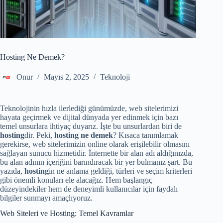
Hosting Ne Demek?
Onur
Mayıs 2, 2025
Teknoloji
Teknolojinin hızla ilerlediği günümüzde, web sitelerimizi
hayata geçirmek ve dijital dünyada yer edinmek için bazı
temel unsurlara ihtiyaç duyarız. İşte bu unsurlardan biri de
hosting
dir. Peki,
hosting ne demek
? Kısaca tanımlamak
gerekirse, web sitelerimizin online olarak erişilebilir olmasını
sağlayan sunucu hizmetidir. İnternette bir alan adı aldığınızda,
bu alan adının içeriğini barındıracak bir yer bulmanız şart. Bu
yazıda,
hosting
in ne anlama geldiği, türleri ve seçim kriterleri
gibi önemli konuları ele alacağız. Hem başlangıç
düzeyindekiler hem de deneyimli kullanıcılar için faydalı
bilgiler sunmayı amaçlıyoruz.
Web Siteleri ve Hosting: Temel Kavramlar